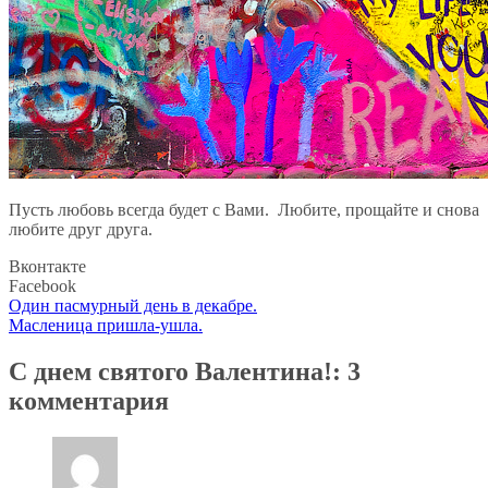
Пусть любовь всегда будет с Вами. Любите, прощайте и снова
любите друг друга.
Вконтакте
Facebook
Навигация
Один пасмурный день в декабре.
Масленица пришла-ушла.
по
записям
С днем святого Валентина!
: 3
комментария