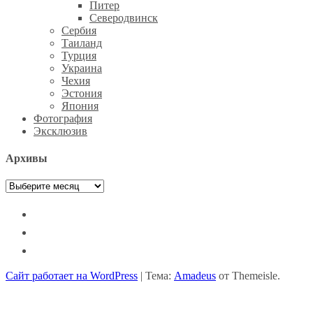
Питер
Северодвинск
Сербия
Таиланд
Турция
Украина
Чехия
Эстония
Япония
Фотография
Эксклюзив
Архивы
Архивы
facebook
instagram
vkontakte
Сайт работает на WordPress
|
Тема:
Amadeus
от Themeisle.