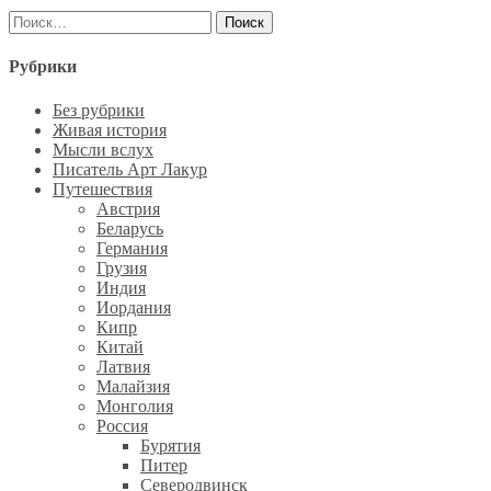
Найти:
Рубрики
Без рубрики
Живая история
Мысли вслух
Писатель Арт Лакур
Путешествия
Австрия
Беларусь
Германия
Грузия
Индия
Иордания
Кипр
Китай
Латвия
Малайзия
Монголия
Россия
Бурятия
Питер
Северодвинск