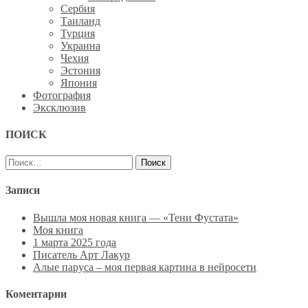
Сербия
Таиланд
Турция
Украина
Чехия
Эстония
Япония
Фотография
Эксклюзив
ПОИСК
Найти:
Записи
Вышла моя новая книга — «Тени Фустата»
Моя книга
1 марта 2025 года
Писатель Арт Лакур
Алые паруса – моя первая картина в нейросети
Коментарии