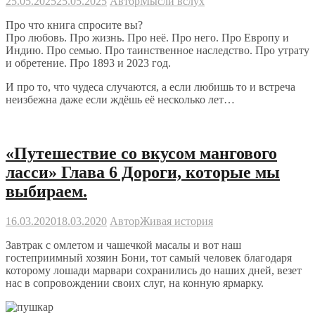
25.05.2025
25.05.2025
Автор
Мысли вслух
Про что книга спросите вы?
Про любовь. Про жизнь. Про неё. Про него. Про Европу и
Индию. Про семью. Про таинственное наследство. Про утрату
и обретение. Про 1893 и 2023 год.
И про то, что чудеса случаются, а если любишь то и встреча
неизбежна даже если ждёшь её несколько лет…
«Путешествие со вкусом мангового
ласси» Глава 6 Дороги, которые мы
выбираем.
16.03.2020
18.03.2020
Автор
Живая история
Завтрак с омлетом и чашечкой масалы и вот наш
гостеприимный хозяин Бони, тот самый человек благодаря
которому лошади марвари сохранились до наших дней, везет
нас в сопровождении своих слуг, на конную ярмарку.