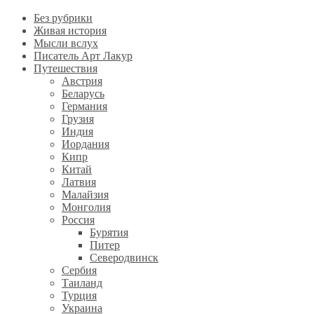
Без рубрики
Живая история
Мысли вслух
Писатель Арт Лакур
Путешествия
Австрия
Беларусь
Германия
Грузия
Индия
Иордания
Кипр
Китай
Латвия
Малайзия
Монголия
Россия
Бурятия
Питер
Северодвинск
Сербия
Таиланд
Турция
Украина