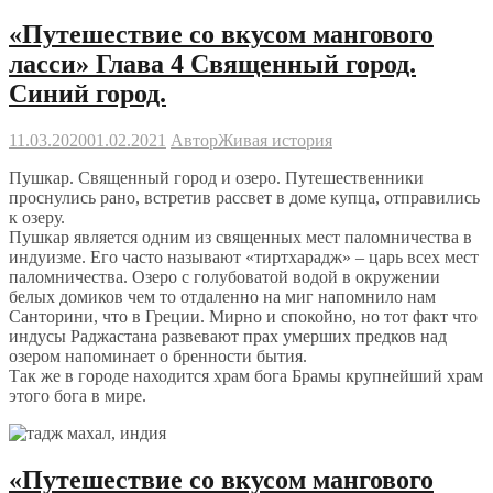
«Путешествие со вкусом мангового
ласси» Глава 4 Священный город.
Синий город.
11.03.2020
01.02.2021
Автор
Живая история
Пушкар. Священный город и озеро. Путешественники
проснулись рано, встретив рассвет в доме купца, отправились
к озеру.
Пушкар является одним из священных мест паломничества в
индуизме. Его часто называют «тиртхарадж» – царь всех мест
паломничества. Озеро с голубоватой водой в окружении
белых домиков чем то отдаленно на миг напомнило нам
Санторини, что в Греции. Мирно и спокойно, но тот факт что
индусы Раджастана развевают прах умерших предков над
озером напоминает о бренности бытия.
Так же в городе находится храм бога Брамы крупнейший храм
этого бога в мире.
«Путешествие со вкусом мангового