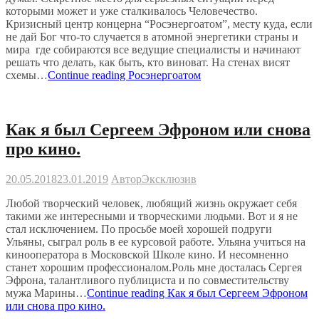
которыми может и уже сталкивалось Человечество.
Кризисный центр концерна “Росэнергоатом”, месту куда, если
не дай Бог что-то случается в атомной энергетики страны и
мира где собираются все ведущие специалисты и начинают
решать что делать, как быть, кто виноват. На стенах висят
схемы…
Continue reading
Росэнергоатом
Как я был Сергеем Эфроном или снова
про кино.
20.05.2018
23.01.2019
Автор
Эксклюзив
Любой творческий человек, любящий жизнь окружает себя
такими же интересными и творческими людьми. Вот и я не
стал исключением. По просьбе моей хорошей подруги
Ульяны, сыграл роль в ее курсовой работе. Ульяна учиться на
кинооператора в Московской Школе кино. И несомненно
станет хорошим профессионалом.Роль мне досталась Сергея
Эфрона, талантливого публициста и по совместительству
мужа Марины…
Continue reading
Как я был Сергеем Эфроном
или снова про кино.