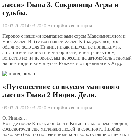
ласси» Глава 3. Сокровища Агры и
судьбы.
10.03.2020
14.03.2020
Автор
Живая история
Паровоз с нашими компаньонами сэром Максимильяном и
мисс Хелен И. (тезкой нашей Хелен К.) задержался, это
обычное дело для Индии, никак индусы не привыкнут к
английской точности и чопорности, и вот рано утром,
встретив их на перроне, мы пересели на автомобиль ведомый
нашим индийским другом Раджем и отправились в Агру.
«Путешествие со вкусом мангового
ласси» Глава 2 Индия. Дели.
09.03.2020
16.03.2020
Автор
Живая история
О, Индия…
Вот где после Китая, а он был в Китае и знал о чем говорил,
сосредоточен еще миллиард людей, в аэропорту. Пройдя
довольно быстро пограничный контроль, оставив отпечатки