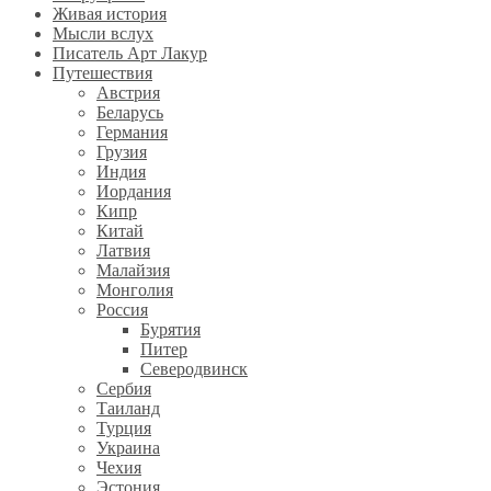
Живая история
Мысли вслух
Писатель Арт Лакур
Путешествия
Австрия
Беларусь
Германия
Грузия
Индия
Иордания
Кипр
Китай
Латвия
Малайзия
Монголия
Россия
Бурятия
Питер
Северодвинск
Сербия
Таиланд
Турция
Украина
Чехия
Эстония