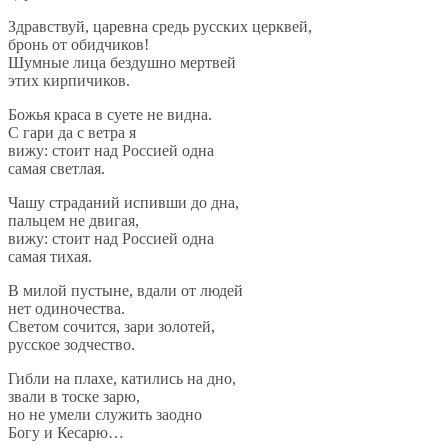
Здравствуй, царевна средь русских церквей,
бронь от
обидчиков!
Шумные лица бездушно мертвей
этих кирпичиков.
Божья краса в
суете не
видна.
С
гари да
с
ветра я
вижу: стоит над Россией одна
самая светлая.
Чашу страданий испивши до
дна,
пальцем не
двигая,
вижу: стоит над Россией одна
самая тихая.
В
милой пустыне, вдали от
людей
нет одиночества.
Светом сочится, зари золотей,
русское зодчество.
Гибли на
плахе, катились на
дно,
звали в
тоске зарю,
но
не
умели служить заодно
Богу и
Кесарю
…