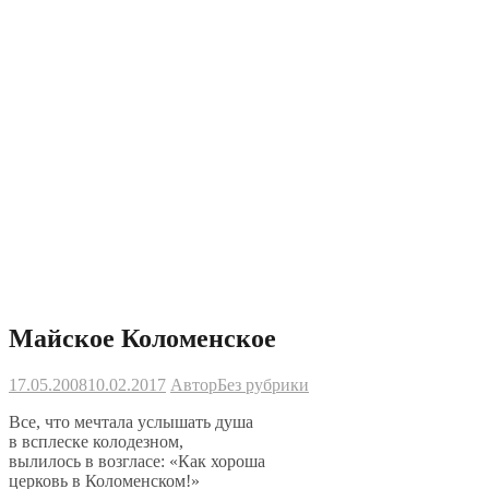
Майское Коломенское
17.05.2008
10.02.2017
Автор
Без рубрики
Все, что мечтала услышать душа
в
всплеске колодезном,
вылилось в
возгласе:
«
Как хороша
церковь в
Коломенском!
»