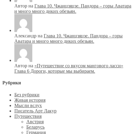
Автор на
Глава 10. Чжанцзяцзе. Пандора – горы Аватара
и много много диких обезьян.
Александр на
Глава 10. Чжанцзяцзе. Пандора – горы
Аватара и много много диких обезьян.
Автор на
«Путешествие со вкусом мангового ласси»
Глава 6 Дороги, которые мы выбираем.
Рубрики
Без рубрики
Живая история
Мысли вслух
Писатель Арт Лакур
Путешествия
Австрия
Беларусь
Германия