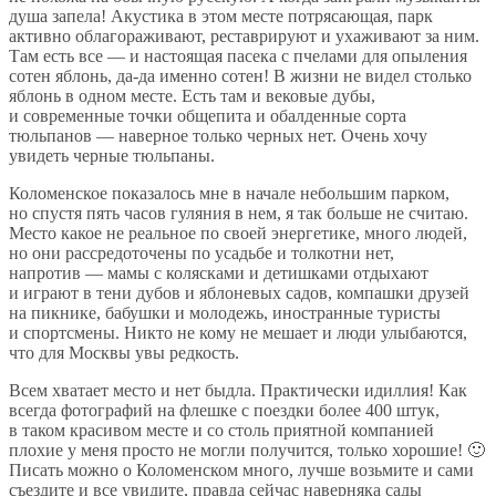
душа запела! Акустика в
этом месте потрясающая, парк
активно облагораживают, реставрируют и
ухаживают за
ним.
Там есть все
—
и
настоящая пасека с
пчелами для опыления
сотен яблонь,
да-да
именно сотен! В
жизни не
видел столько
яблонь в
одном месте. Есть там и
вековые дубы,
и
современные точки общепита и
обалденные сорта
тюльпанов
—
наверное только черных нет. Очень хочу
увидеть черные тюльпаны.
Коломенское показалось мне в
начале небольшим парком,
но
спустя пять часов гуляния в
нем, я
так больше не
считаю.
Место какое не
реальное по
своей энергетике, много людей,
но
они рассредоточены по
усадьбе и
толкотни нет,
напротив
—
мамы с
колясками и
детишками отдыхают
и
играют в
тени дубов и
яблоневых садов, компашки
друзей
на
пикнике, бабушки и
молодежь, иностранные туристы
и
спортсмены. Никто не
кому не
мешает и
люди улыбаются,
что для Москвы увы редкость.
Всем хватает место и
нет быдла. Практически идиллия! Как
всегда фотографий на
флешке с
поездки более 400 штук,
в
таком красивом месте и
со
столь приятной компанией
плохие у
меня просто не
могли получится, только хорошие! 🙂
Писать можно о
Коломенском много, лучше возьмите и
сами
съездите и
все увидите, правда сейчас наверняка сады