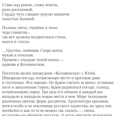
Стань над рекою, слова лепечи,
руки распахивай.
Сердцу чуть слышно журчат кирпичи
тихостью Баховой.
Полные света, стройны и
тихи,
чуда глашатаи,-
так вот должны воздвигаться стихи,
книги и
статуи.
…
Грустно, любимая. Скоро конец
мукам и
поискам.
Примем с
отрадою тихий венец
—
церковь в
Коломенском.
Посетили
музей-заповедник
«
Коломенское
»
с
Юлей.
Шикарная погода, потрясающее место и
красивая дама
в
спутницах. Все хорошо. Не
будем считать за
минус уставшие
ноги и
запыленные туфли, будем радоваться погоде, солнцу,
потрясающему парку. Три раза его обошли и
каждый раз
выходили и
находили новые места в
нем. Море тюльпанов
различных цветов, форм, расцветок. Архитектура красивая,
хотя я
особо и
не
поклонник русского зодчества, но
здесь она
необычна и
как-то
если можно так сказать
—
свежа,
не
похожа на
обычную русскую. А
когда заиграли музыканты