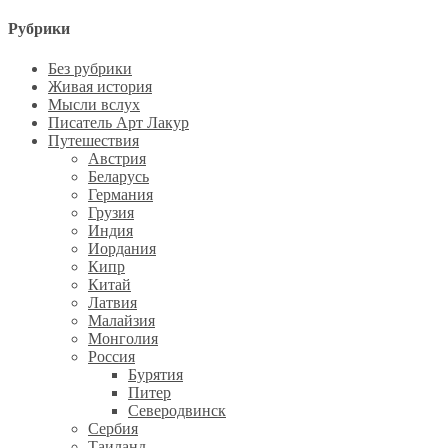
Рубрики
Без рубрики
Живая история
Мысли вслух
Писатель Арт Лакур
Путешествия
Австрия
Беларусь
Германия
Грузия
Индия
Иордания
Кипр
Китай
Латвия
Малайзия
Монголия
Россия
Бурятия
Питер
Северодвинск
Сербия
Таиланд