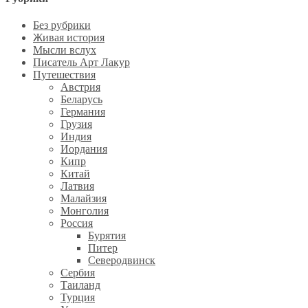
Без рубрики
Живая история
Мысли вслух
Писатель Арт Лакур
Путешествия
Австрия
Беларусь
Германия
Грузия
Индия
Иордания
Кипр
Китай
Латвия
Малайзия
Монголия
Россия
Бурятия
Питер
Северодвинск
Сербия
Таиланд
Турция