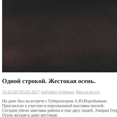
Одной строкой. Жестокая осень.
19.10.2015
05.05.2017
Автор
Без рубрики
,
Мысли вслух
На днях был на встрече с Губернатором А.Ю.Воробьевым.
Пригласили к участию в персональной выставке весной.
Сегодня убили замглавы района и еще двух людей. Амиран Гео
Осень жеская и даже жестокая.