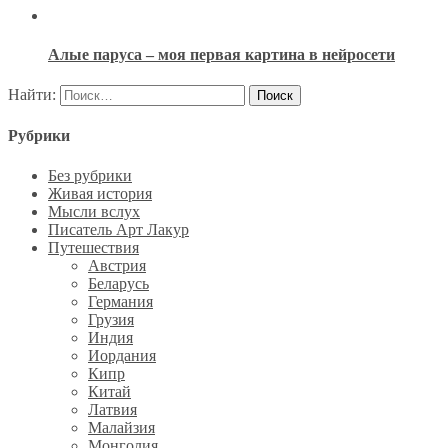
Алые паруса – моя первая картина в нейросети
Найти:
Рубрики
Без рубрики
Живая история
Мысли вслух
Писатель Арт Лакур
Путешествия
Австрия
Беларусь
Германия
Грузия
Индия
Иордания
Кипр
Китай
Латвия
Малайзия
Монголия