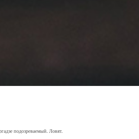
ргадзе подозреваемый. Ловят.