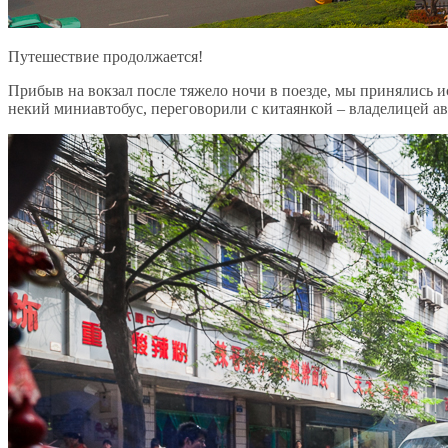
Путешествие продолжается!
Прибыв на вокзал после тяжело ночи в поезде, мы принялись ис
некий миниавтобус, переговорили с китаянкой – владелицей авто