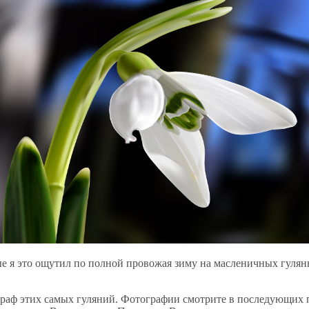
е я это ощутил по полной провожая зиму на масленичных гуляньях
тограф этих самых гуляний. Фотографии смотрите в последующих 