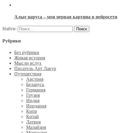
Алые паруса – моя первая картина в нейросети
Найти:
Рубрики
Без рубрики
Живая история
Мысли вслух
Писатель Арт Лакур
Путешествия
Австрия
Беларусь
Германия
Грузия
Индия
Иордания
Кипр
Китай
Латвия
Малайзия
Монголия