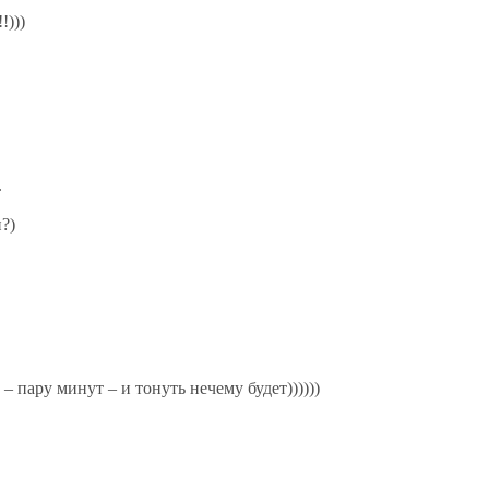
!)))
.
?)
– пару минут – и тонуть нечему будет))))))