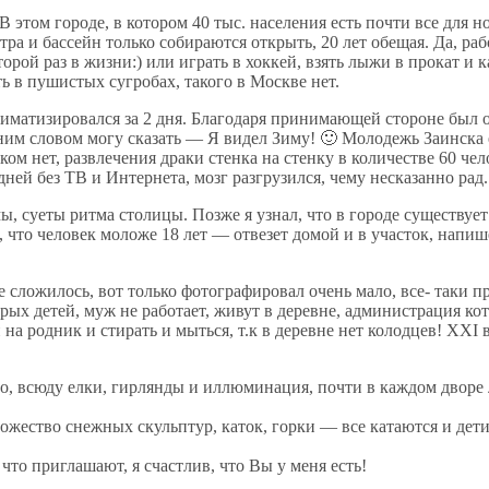
 В этом городе, в котором 40 тыс. населения есть почти все для н
атра и бассейн только собираются открыть, 20 лет обещая. Да, раб
второй раз в жизни:) или играть в хоккей, взять лыжи в прокат и
 в пушистых сугробах, такого в Москве нет.
кклиматизировался за 2 дня. Благодаря принимающей стороне бы
им словом могу сказать — Я видел Зиму! 🙂 Молодежь Заинска е
ом нет, развлечения драки стенка на стенку в количестве 60 чел
ней без ТВ и Интернета, мозг разгрузился, чему несказанно рад.
мы, суеты ритма столицы. Позже я узнал, что в городе существуе
что человек моложе 18 лет — отвезет домой и в участок, напиш
ложилось, вот только фотографировал очень мало, все- таки при
 детей, муж не работает, живут в деревне, администрация кото
 на родник и стирать и мыться, т.к в деревне нет колодцев! XX
во, всюду елки, гирлянды и иллюминация, почти в каждом дворе 
жество снежных скульптур, каток, горки — все катаются и дети
 что приглашают, я счастлив, что Вы у меня есть!