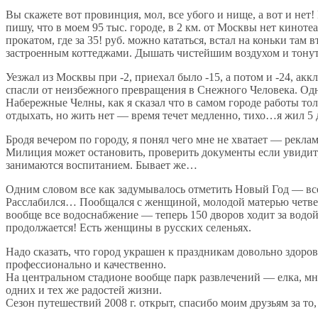
Вы скажете вот провинция, мол, все убого и нище, а вот и нет!
пишу, что в моем 95 тыс. городе, в 2 км. от Москвы нет киноте
прокатом, где за 35! руб. можно кататься, встал на коньки там 
застроенным коттеджами. Дышать чистейшим воздухом и тонуть
Уезжал из Москвы при -2, приехал было -15, а потом и -24, а
спасли от неизбежного превращения в Снежного Человека. Одн
Набережные Челны, как я сказал что в самом городе работы толк
отдыхать, но жить нет — время течет медленно, тихо…я жил 5 д
Бродя вечером по городу, я понял чего мне не хватает — рекла
Милиция может остановить, проверить документы если увидит, 
занимаются воспитанием. Бывает же…
Одним словом все как задумывалось отметить Новый Год — все с
Расслабился… Пообщался с женщиной, молодой матерью четверых
вообще все водоснабжение — теперь 150 дворов ходит за водой
продолжается! Есть женщины в русских селеньях.
Надо сказать, что город украшен к праздникам довольно здоро
профессионально и качественно.
На центральном стадионе вообще парк развлечений — елка, мно
одних и тех же радостей жизни.
Сезон путешествий 2008 г. открыт, спасибо моим друзьям за то,