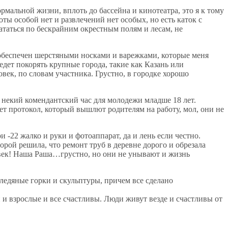
ормальной жизни, вплоть до бассейна и кинотеатра, это я к тому
оты особой нет и развлечений нет особых, но есть каток с
 кататься по бескрайним окрестным полям и лесам, не
л обеспечен шерстяными носками и варежками, которые меня
дет покорять крупные города, такие как Казань или
овек, по словам участника. Грустно, в городке хорошо
т некий комендантский час для молодежи младше 18 лет.
ет протокол, который вышлют родителям на работу, мол, они не
 -22 жалко и руки и фотоаппарат, да и лень если честно.
рой решила, что ремонт труб в деревне дорого и обрезала
I век! Наша Раша…грустно, но они не унывают и жизнь
ледяные горки и скульптуры, причем все сделано
 и взрослые и все счастливы. Люди живут везде и счастливы от