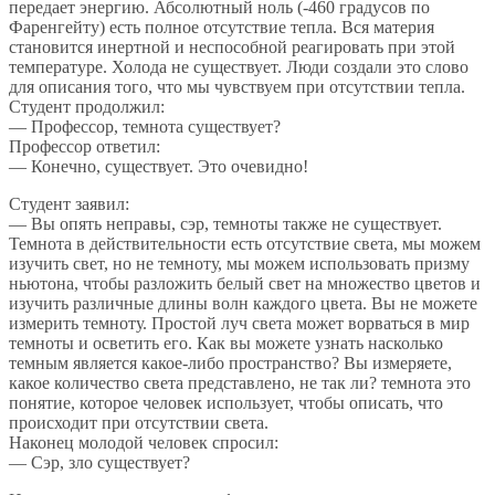
передает энергию. Абсолютный ноль (-460 градусов по
Фаренгейту) есть полное отсутствие тепла. Вся материя
становится инертной и неспособной реагировать при этой
температуре. Холода не существует. Люди создали это слово
для описания того, что мы чувствуем при отсутствии тепла.
Студент продолжил:
— Профессор, темнота существует?
Профессор ответил:
— Конечно, существует. Это очевидно!
Студент заявил:
— Вы опять неправы, сэр, темноты также не существует.
Темнота в действительности есть отсутствие света, мы можем
изучить свет, но не темноту, мы можем использовать призму
ньютона, чтобы разложить белый свет на множество цветов и
изучить различные длины волн каждого цвета. Вы не можете
измерить темноту. Простой луч света может ворваться в мир
темноты и осветить его. Как вы можете узнать насколько
темным является какое-либо пространство? Вы измеряете,
какое количество света представлено, не так ли? темнота это
понятие, которое человек использует, чтобы описать, что
происходит при отсутствии света.
Наконец молодой человек спросил:
— Сэр, зло существует?