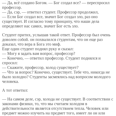
— Да, всё создано Богом. — Бог создал все? — переспросил
профессор.
— Да, сэр, — ответил студент. Профессор продолжил,
— Если Бог создал все, значит Бог создал зло, раз оно
существует. И согласно тому принципу, что наши дела
определяют нас самих, значит Бог есть зло.
Студент притих, услышав такой ответ. Профессор был очень
доволен собой. он похвалился студентам, что он еще раз
доказал, что вера в Бога это миф.
Еще один студент поднял руку и сказал:
— Могу я задать вам вопрос, профессор?
— Конечно, — ответил профессор. Студент поднялся и
спросил:
— Скажите, профессор, холод существует?
— Что за вопрос? Конечно, существует. Тебе что, никогда не
было холодно? Студенты засмеялись над вопросом молодого
человека.
А тот ответил:
— На самом деле, сэр, холода не существует. В соответствии с
законами физики, то, что мы считаем холодом в
действительности является отсутствием тепла. Человек или
предмет можно изучить на предмет того, имеет ли он или