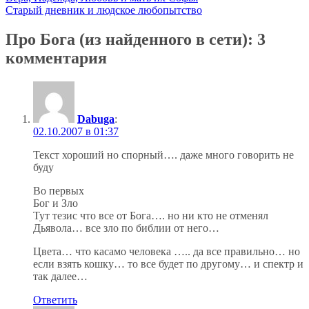
Старый дневник и людское любопытство
Про Бога (из найденного в сети)
: 3
комментария
Dabuga
:
02.10.2007 в 01:37
Текст хороший но спорный…. даже много говорить не
буду
Во первых
Бог и Зло
Тут тезис что все от Бога…. но ни кто не отменял
Дьявола… все зло по библии от него…
Цвета… что касамо человека ….. да все правильно… но
если взять кошку… то все будет по другому… и спектр и
так далее…
Ответить