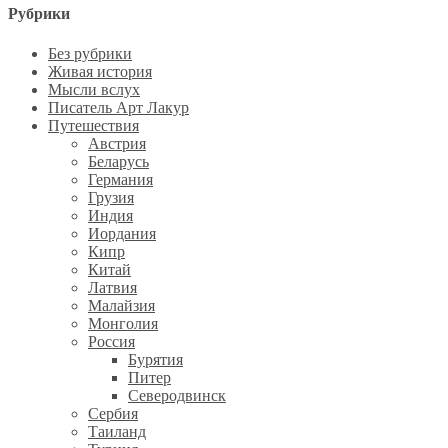
Рубрики
Без рубрики
Живая история
Мысли вслух
Писатель Арт Лакур
Путешествия
Австрия
Беларусь
Германия
Грузия
Индия
Иордания
Кипр
Китай
Латвия
Малайзия
Монголия
Россия
Бурятия
Питер
Северодвинск
Сербия
Таиланд