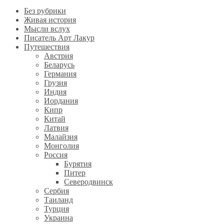
Без рубрики
Живая история
Мысли вслух
Писатель Арт Лакур
Путешествия
Австрия
Беларусь
Германия
Грузия
Индия
Иордания
Кипр
Китай
Латвия
Малайзия
Монголия
Россия
Бурятия
Питер
Северодвинск
Сербия
Таиланд
Турция
Украина