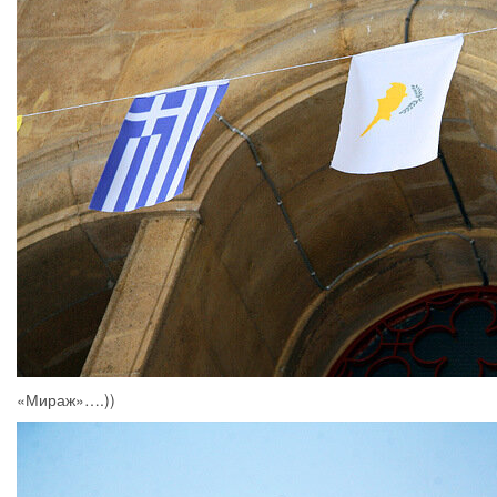
«Мираж»….))