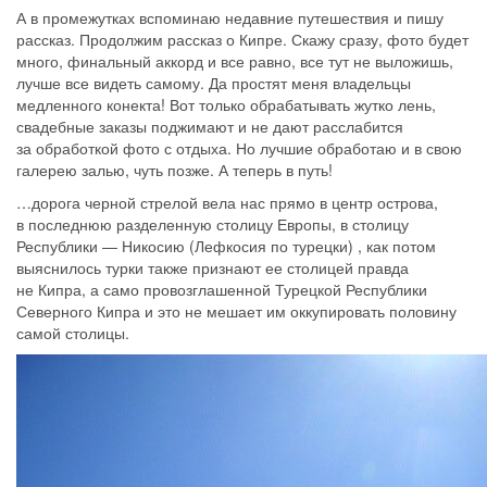
А в промежутках вспоминаю недавние путешествия и пишу
рассказ. Продолжим рассказ о Кипре. Скажу сразу, фото будет
много, финальный аккорд и все равно, все тут не выложишь,
лучше все видеть самому. Да простят меня владельцы
медленного конекта! Вот только обрабатывать жутко лень,
свадебные заказы поджимают и не дают расслабится
за обработкой фото с отдыха. Но лучшие обработаю и в свою
галерею залью, чуть позже. А теперь в путь!
…дорога черной стрелой вела нас прямо в центр острова,
в последнюю разделенную столицу Европы, в столицу
Республики — Никосию (Лефкосия по турецки) , как потом
выяснилось турки также признают ее столицей правда
не Кипра, а само провозглашенной Турецкой Республики
Северного Кипра и это не мешает им оккупировать половину
самой столицы.