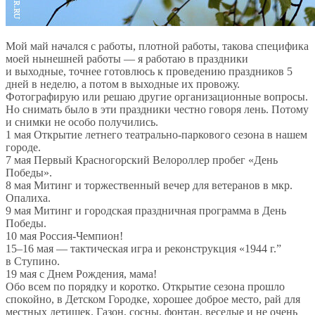
Мой май начался с
работы, плотной работы, такова специфика
моей нынешней работы
—
я
работаю в
праздники
и
выходные, точнее готовлюсь к
проведению праздников 5
дней в
неделю, а
потом в
выходные их
провожу.
Фотографирую или решаю другие организационные вопросы.
Но
снимать было в эти праздники честно говоря лень. Потому
и
снимки не
особо получились.
1
мая Открытие летнего
театрально-паркового
сезона в
нашем
городе.
7
мая Первый Красногорский Велороллер пробег
«
День
Победы
».
8
мая Митинг и
торжественный вечер для ветеранов в
мкр.
Опалиха.
9
мая Митинг и
городская праздничная программа в
День
Победы.
10
мая
Россия-Чемпион
!
15
–
16
мая
—
тактическая игра и
реконструкция
«
1944
г.”
в
Ступино.
19
мая с
Днем Рождения, мама!
Обо всем по
порядку и
коротко. Открытие сезона прошло
спокойно, в
Детском Городке, хорошее доброе место, рай для
местных детишек. Газон, сосны, фонтан, веселые и
не
очень