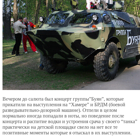
Вечером до салюта был концерт группы”Буян”, которые
прикатили на выступления на “Хамере” и БРДМ (боевой
разведывательно-дозорной машине). Отпели в целом
нормально иногда попадали в ноты, но поведение после
концерта и распитие водки и устроения срача у своего “танка”
практически на детской площадке свело на нет все те
позитивные моменты которые я отыскал в их выступлении.