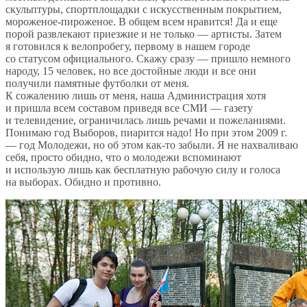
скульптуры, спортплощадки с
искусственным покрытием,
мороженое-пироженое
. В общем всем нравится! Да
и
еще
порой развлекают приезжие и
не
только
—
артисты. Затем
я
готовился к
велопробегу, первому в
нашем городе
со
статусом официального. Скажу сразу
—
пришло немного
народу, 15 человек, но
все достойные люди и
все они
получили памятные футболки от
меня.
К
сожалению лишь от
меня, наша Администрация хотя
и
пришла всем составом приведя все СМИ
—
газету
и
телевидение, ограничилась лишь речами и
пожеланиями.
Понимаю год Выборов, пиарится надо! Но
при этом 2009
г.
—
год Молодежи, но
об
этом
как-то
забыли. Я
не
нахваливаю
себя, просто обидно, что о
молодежи вспоминают
и
использую лишь как бесплатную рабочую силу и
голоса
на
выборах. Обидно и
противно.