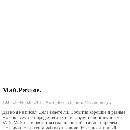
Май.Разное.
20.05.2009
05.05.2017
Автор
Без рубрики
,
Мысли вслух
Давно я
не
писал. Дела знаете
ли. События хорошие и
разные.
Но
обо всем по
порядку, если что и
забуду то
допишу позже.
Май. Май как и
август всегда полон событиями, впрочем
в
отличии от
августа май как правило более позитивный.