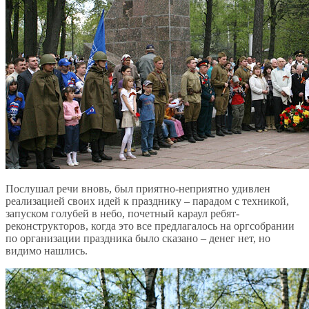
Послушал речи вновь, был приятно-неприятно удивлен
реализацией своих идей к празднику – парадом с техникой,
запуском голубей в небо, почетный караул ребят-
реконструкторов, когда это все предлагалось на оргсобрании
по организации праздника было сказано – денег нет, но
видимо нашлись.