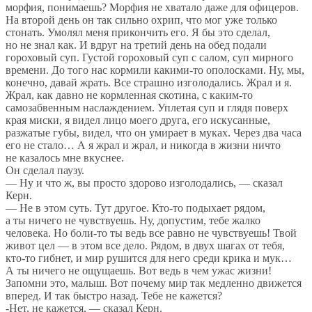
морфия, понимаешь? Морфия не
хватало даже для офицеров.
На
второй день он
так сильно охрип, что мог уже только
стонать. Умолял меня прикончить его. Я
бы это сделал,
но
не
знал как. И
вдруг на
третий день на
обед подали
гороховый суп. Густой гороховый суп с
салом, суп мирного
времени. До
того нас кормили
какими-то
ополосками. Ну, мы,
конечно, давай жрать. Все страшно изголодались. Жрал и
я.
Жрал, как давно не
кормленная скотина, с
каким-то
самозабвенным наслаждением. Уплетая суп и
глядя поверх
края миски, я
видел лицо моего друга, его искусанные,
разжатые губы, видел, что он
умирает в
муках. Через два часа
его не
стало
…
А
я
жрал и
жрал, и
никогда в
жизни ничто
не
казалось мне вкуснее.
Он
сделал паузу.
—
Ну
и
что
ж, вы
просто здорово изголодались,
—
сказал
Керн.
—
Не
в
этом суть. Тут другое.
Кто-то
подыхает рядом,
а
ты
ничего не
чувствуешь. Ну, допустим, тебе жалко
человека. Но
боли-то
ты
ведь все равно не
чувствуешь! Твой
живот цел
—
в
этом все дело. Рядом, в
двух шагах от
тебя,
кто-то
гибнет, и
мир рушится для него среди крика и
мук
…
А
ты
ничего не
ощущаешь. Вот ведь в
чем ужас жизни!
Запомни это, малыш. Вот почему мир так медленно движется
вперед. И
так быстро назад. Тебе не
кажется?
-Нет, не
кажется,
—
сказал Керн.