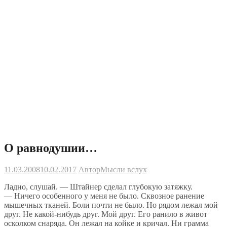
О равнодушии…
11.03.2008
10.02.2017
Автор
Мысли вслух
Ладно, слушай.
—
Штайнер сделал глубокую затяжку.
—
Ничего особенного у
меня не
было. Сквозное ранение
мышечных тканей. Боли почти не
было. Но
рядом лежал мой
друг.
Не
какой-нибудь
друг.
Мой друг.
Его ранило в
живот
осколком снаряда. Он
лежал на
койке и
кричал. Ни
грамма