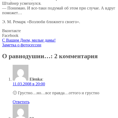
Штайнер усмехнулся.
—
Понимаю. И
все-таки
подумай об
этом при случае. А
вдруг
поможет
…
Э. М. Ремарк «Возлюби ближнего своего».
Вконтакте
Facebook
Навигация
С Вашим Днем, милые дамы!
Заметка о фотосессии
по
записям
О равнодушии…
: 2 комментария
Elenka
:
11.03.2008 в 20:00
🙁 Грустно…но…все правда…оттого и грустно
Ответить