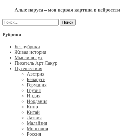
Алые паруса – моя первая картина в нейросети
Найти:
Рубрики
Без рубрики
Живая история
Мысли вслух
Писатель Арт Лакур
Путешествия
Австрия
Беларусь
Германия
Грузия
Индия
Иордания
Кипр
Китай
Латвия
Малайзия
Монголия
Россия