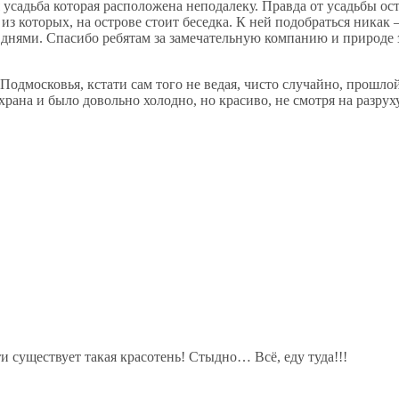
 усадьба которая расположена неподалеку. Правда от усадьбы оста
з которых, на острове стоит беседка. К ней подобраться никак 
нями. Спасибо ребятам за замечательную компанию и природе з
одмосковья, кстати сам того не ведая, чисто случайно, прошло
ана и было довольно холодно, но красиво, не смотря на разрух
и существует такая красотень! Стыдно… Всё, еду туда!!!