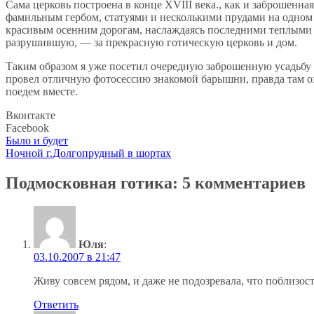
Сама церковь построена в конце XVIII века., как и заброшенная
фамильным гербом, статуями и несколькими прудами на одном и
красивым осенним дорогам, наслаждаясь последними теплыми д
разрушившую, — за прекрасную готическую церковь и дом.
Таким образом я уже посетил очередную заброшенную усадьбу П
провел отличную фотосессию знакомой барышни, правда там охр
поедем вместе.
Вконтакте
Facebook
Навигация
Было и будет
Ночной г.Долгопрудный в шортах
по
записям
Подмосковная готика
: 5 комментариев
Юля
:
03.10.2007 в 21:47
Живу совсем рядом, и даже не подозревала, что поблизост
Ответить