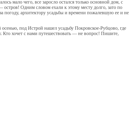
лось мало чего, все заросло остался только основной дом, с
— остров! Одним словом ехали к этому месту долго, зато по
а погоду, архитектору усадьбы и времени пожалевшую ее и не
й осенью, под Истрой нашел усадьбу Покровское-Рубцово, где
у. Кто хочет с нами путешествовать — не вопрос! Пишите,