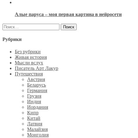
Алые паруса – моя первая картина в нейросети
Найти:
Рубрики
Без рубрики
Живая история
Мысли вслух
Писатель Арт Лакур
Путешествия
Австрия
Беларусь
Германия
Грузия
Индия
Иордания
Кипр
Китай
Латвия
Малайзия
Монголия